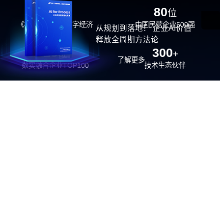
29
80
位
位
《福布斯》中国数字经济
中国民营企业500强
从规划到落地！ 企业AI价值
100强
释放全周期方法论
26
300
位
+
了解更多
数实融合企业TOP100
技术生态伙伴