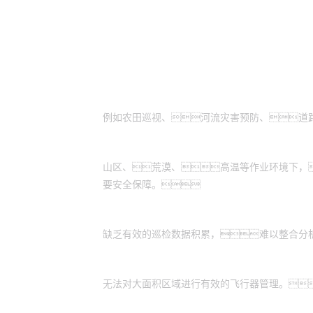
适用场景
需通过高空视角进行拍摄：
例如农田巡视、河流灾害预防、道
作业环境危险恶劣：
山区、荒漠、高温等作业环境下，
要安全保障。
缺乏数据管理系统：
缺乏有效的巡检数据积累，难以整合分
缺乏统一的平台：
无法对大面积区域进行有效的飞行器管理。